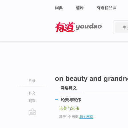
词典
翻译
有道精品课
中
有道 - 网易旗下搜索
on beauty and grandn
目录
网络释义
释义
论美与宏伟
翻译
论美与宏伟
基于1个网页
-
相关网页
go
top