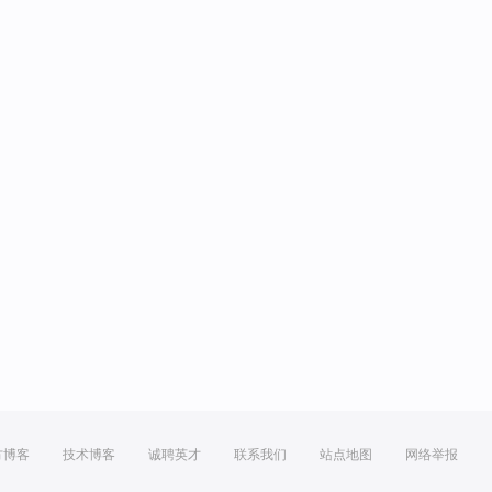
方博客
技术博客
诚聘英才
联系我们
站点地图
网络举报