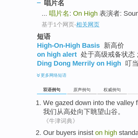
唱片名
...
唱片名
:
On High
表演者: Sound
基于1个网页
-
相关网页
短语
High-On-High Basis
新高价
on high alert
处于高级戒备状态 ;
Ding Dong Merrily on High
叮当
更多
网络短语
双语例句
原声例句
权威例句
We
gazed down
into
the valley
我们
从
高处
向下
眺望
山谷
。
《牛津词典》
Our
buyers
insist
on
high
standa