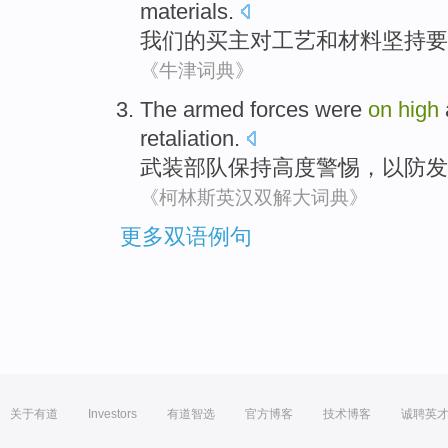
materials
.
我们
的
买主
对
工艺
和
材料
坚持
要
《牛津词典》
The armed
forces were
on
high
retaliation
.
武装
部队
保持
高度
警惕，
以防
发
《柯林斯英汉双解大词典》
更多双语例句
关于有道
Investors
有道智选
官方博客
技术博客
诚聘英