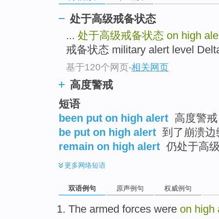
处于高级戒备状态
...
处于高级戒备状态
on high ale
戒备状态 military alert level Delta
基于120个网页
-
相关网页
高度警戒
短语
been put on high alert
高度警戒
be put on high alert
到了崩溃边
remain on high alert
仍处于高级
更多
网络短语
双语例句
原声例句
权威例句
The armed
forces were
on
high