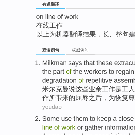
有道翻译
top
on line of work
在线工作
以上为机器翻译结果，长、整句
双语例句
权威例句
Milkman
says that
these
extracu
the
part
of
the
workers
to
regain
degradation
of
repetitive
assem
米尔克曼
说
这些
业余
工作
是
工人
作
所带来
的
屈辱
之后
，
为
恢复
尊
youdao
Some
use
them
to
keep a
close
line
of
work
or
gather
informatio