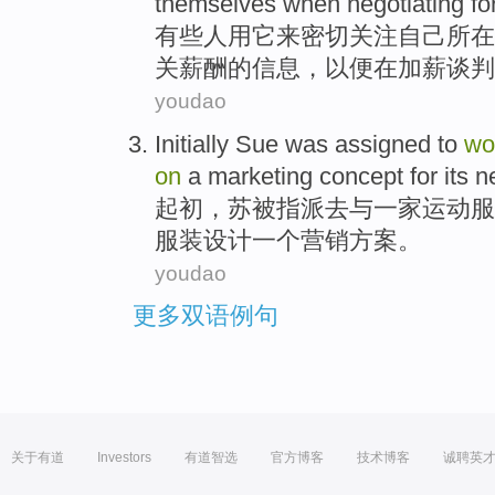
themselves
when
negotiating
fo
有些人
用
它
来
密切
关注
自己
所在
关
薪酬
的
信息
，以便在
加薪
谈判
youdao
Initially
Sue
was assigned
to
wo
on
a
marketing
concept
for
its
n
起初
，
苏
被
指派
去
与
一家运动
服
服装设计
一个
营销
方案
。
youdao
更多双语例句
关于有道
Investors
有道智选
官方博客
技术博客
诚聘英