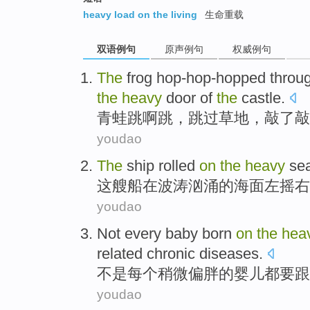
heavy load on the living
生命重载
双语例句
原声例句
权威例句
T
he
frog hop-hop-hopped throu
the
heavy
door of
the
castle.
青
蛙跳啊跳，跳过草地，敲了敲
youdao
The
ship
rolled
on
the
heavy
se
这
艘船
在
波涛
汹涌的海面左
摇
右
youdao
Not
every
baby born
on
the
hea
related
chronic diseases
.
不是
每个
稍微偏胖
的
婴儿
都
要
跟
youdao