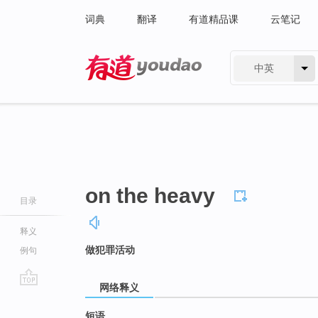
词典
翻译
有道精品课
云笔记
中英
有道 - 网易旗下搜索
on the heavy
目录
释义
做犯罪活动
例句
网络释义
go
top
短语