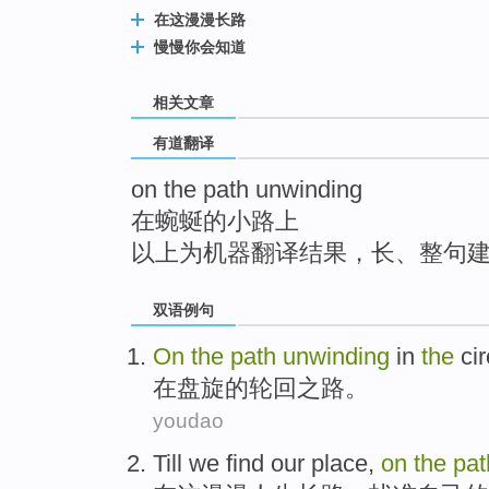
top
在这漫漫长路
慢慢你会知道
相关文章
有道翻译
on the path unwinding
在蜿蜒的小路上
以上为机器翻译结果，长、整句
双语例句
On
the
path
unwinding
in
the
cir
在
盘旋
的
轮回
之路
。
youdao
Till we
find
our
place
,
on
the
pa