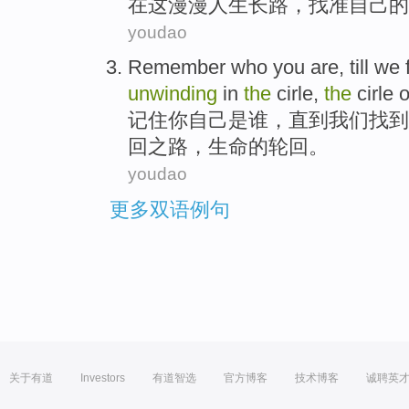
在
这
漫漫人生
长路
，
找
准
自己的
youdao
Remember
who
you
are
,
till
we
unwinding
in
the
cirle
,
the
cirle 
记住
你
自己
是
谁
，
直到
我们
找到
回
之
路
，
生命
的
轮回。
youdao
更多双语例句
关于有道
Investors
有道智选
官方博客
技术博客
诚聘英