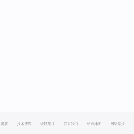
方博客
技术博客
诚聘英才
联系我们
站点地图
网络举报