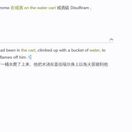
drome
在戒酒
on the water cart
戒酒硫 Disulfiram ;
ad been in
the
cart
,
climbed
up
with
a
bucket
of
water
,
to
flames off
him
.
着
一
桶
水
爬
了上来
。
他
把
水浇
在盖伯
瑞尔身上以免
火苗
烧到他