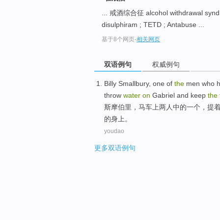
... 戒酒综合征 alcohol withdrawal syn
disulphiram ; TETD ; Antabuse ...
基于8个网页
-
相关网页
双语例句
权威例句
Billy Smallbury,
one
of
the
men who
h
throw
water
on
Gabriel and keep
the
斯摩伯里，
马车
上
两
人
中的
一
个，提
的身上。
youdao
更多双语例句