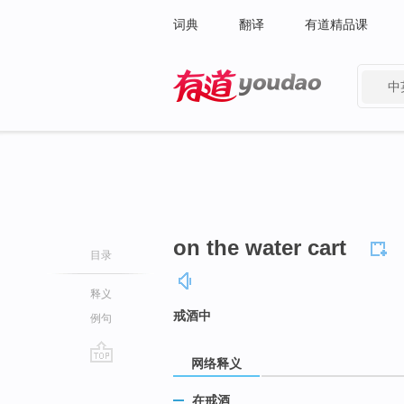
词典
翻译
有道精品课
中
有道 - 网易旗下搜索
on the water cart
目录
释义
戒酒中
例句
网络释义
go
top
在戒酒