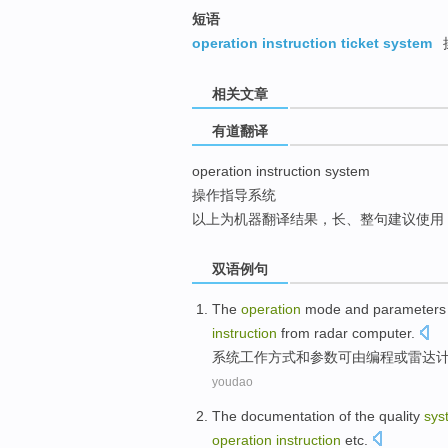
top
短语
operation instruction ticket system
相关文章
有道翻译
operation instruction system
操作指导系统
以上为机器翻译结果，长、整句建议使用
双语例句
The
operation
mode
and
parameters
instruction
from
radar
computer
.
系统
工作
方式
和
参数
可
由
编程
或
雷达
youdao
The
documentation
of
the
quality
sys
operation
instruction
etc
.