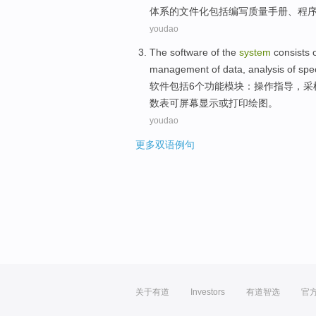
体系
的
文件
化
包括
编写
质量
手册
、
程
youdao
The
software
of the
system
consists
management
of
data
,
analysis
of spe
软件
包括
6个
功能
模块
：
操作
指导
，
采
数表可屏幕显示或打印绘图。
youdao
更多双语例句
关于有道
Investors
有道智选
官