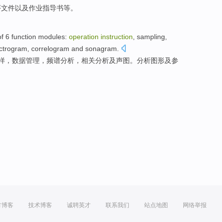
序
文件
以及
作业
指导书
等
。
of
6
function
modules
:
operation
instruction
,
sampling
,
ctrogram, correlogram
and
sonagram.
样
，
数据
管理
，频谱
分析
，相关分析及声图。分析图形
及
参
方博客
技术博客
诚聘英才
联系我们
站点地图
网络举报