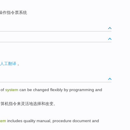
操作指令票系统
人工翻译
。
of
system
can be
changed
flexibly
by
programming
and
计算机
指令
来灵活地选择和
改变
。
tem
includes
quality
manual
,
procedure
document
and