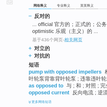
网络释义
专业释义
英英释义
go
top
反对的
... official 官方的；正式的；公
optimistic 乐观（主义）的 ...
基于436个网页
-
相关网页
对立的
对抗的
短语
pump with opposed impellers
叶轮泵背靠背叶轮泵 ; 违靠违叶
as opposed to
与 ; 和 ; 对照 ;
opposed current
反向电流 ; 逆
更多
网络短语