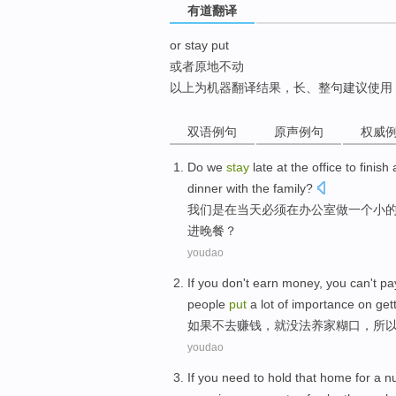
有道翻译
top
or stay put
或者原地不动
以上为机器翻译结果，长、整句建议使用
双语例句
原声例句
权威
Do
we
stay
late
at
the
office
to
finish
dinner
with
the
family
?
我们
是在
当天必须
在
办公室
做
一个
小
进晚餐？
youdao
If you
don't
earn money
,
you
can
't
pay
people
put
a lot of importance
on
gett
如果
不
去
赚钱
，
就
没法
养家糊口，
所
youdao
If
you
need to
hold
that home for a 