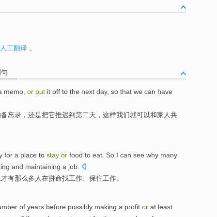
人工翻译
。
例句
a
memo
,
or
put
it
off
to
the next
day
,
so that
we
can
have
的
备忘录
，
还是
把
它
推迟
到
第二
天
，
这样
我们就
可以
和家人
共
 for a place to
stay
or
food to eat.
So
I
can
see
why
many
ing and maintaining a
job
.
以
才
有
那么
多人
在
拼命找
工作
、
保住
工作。
number of
years
before
possibly
making
a
profit
or
at least