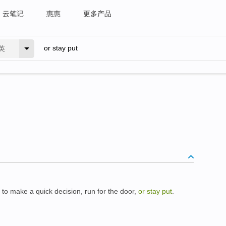
云笔记
惠惠
更多产品
英
to make a quick decision, run for the door,
or stay put
.