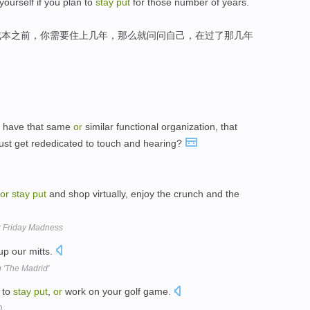
yourself
if
you
plan
to
stay
put
for
those
number of years.
成本
之前
，你
需要
住
上
几年
，
那么就
问问
自己
，在过了
那
几年
le have that same
or
similar functional organization, that
ust get rededicated to touch and hearing?
or
stay
put
and shop virtually, enjoy the crunch and the
k Friday Madness
p our mitts.
 'The Madrid'
 to
stay
put
,
or
work on your golf game.
O