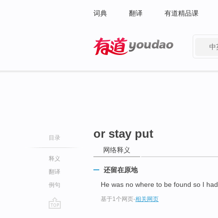
词典
翻译
有道精品课
中
有道 - 网易旗下搜索
or stay put
目录
网络释义
释义
还留在原地
翻译
He was no where to be found so I had 
例句
基于1个网页
-
相关网页
go