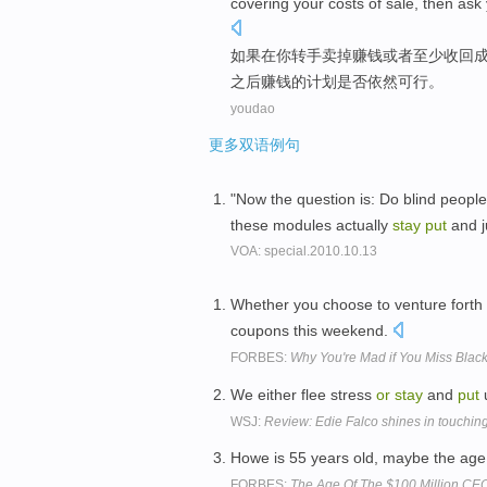
covering your
costs
of
sale,
then
ask
如果
在
你
转手卖掉
赚钱
或者
至少
收回
之后
赚钱
的
计划
是否
依然可行。
youdao
更多双语例句
"Now the question is: Do blind peop
these modules actually
stay
put
and j
VOA: special.2010.10.13
Whether you choose to venture forth
coupons this weekend.
FORBES:
Why You're Mad if You Miss Blac
We either flee stress
or
stay
and
put
u
WSJ:
Review: Edie Falco shines in touching
Howe is 55 years old, maybe the age
FORBES:
The Age Of The $100 Million CE