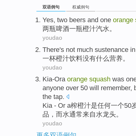
双语例句
权威例句
Yes,
two
beers
and one
orange
两
瓶啤酒
一瓶
橙
汁汽水。
youdao
There's not
much
sustenance
i
一杯
橙
汁饮料
没有
什么
营养
。
youdao
Kia-Ora
orange
squash
was
on
anyone
over
50
will
remember
,
the tap
.
Kia - Or a榨
橙
汁
是
任何
一
个
50
品
，
而
水
通常
来自
水龙头
。
youdao
更多双语例句