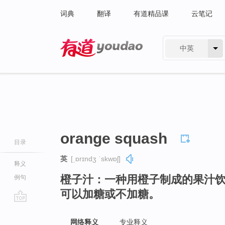
词典
翻译
有道精品课
云笔记
中英
有道 - 网易旗下搜索
orange squash
目录
英
[ˌɒrɪndʒ ˈskwɒʃ]
释义
橙子汁：一种用橙子制成的果汁
例句
可以加糖或不加糖。
go
top
网络释义
专业释义