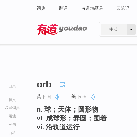
词典
翻译
有道精品课
云笔记
中英
有道 - 网易旗下搜索
orb
目录
英
[ɔːb]
美
[ɔːrb]
释义
n. 球；天体；圆形物
权威词典
用法
vt. 成球形；弄圆；围着
例句
vi. 沿轨道运行
百科