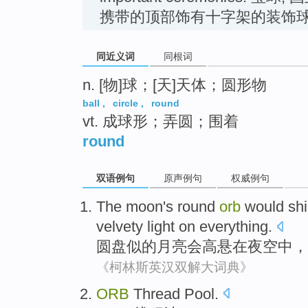
携带的顶部饰有十字架的装饰
同近义词
同根词
n. [物]球；[天]天体；圆形物
ball
,
circle
,
round
vt. 成球形；弄圆；围着
round
双语例句
原声例句
权威例句
The
moon's
round
orb
would
sh
velvety
light on
everything
.
圆盘似的
月亮
会
高悬
在
夜空
中，
《柯林斯英汉双解大词典》
ORB
Thread
Pool
.