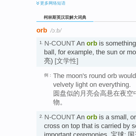
更多
网络短语
柯林斯英汉双解大词典
orb
/ɔːb/
N-COUNT
An
orb
is something 
1.
ball, for example, the sun
亮)
[文学性]
The moon's round orb would s
例：
velvety light on everything.
圆盘似的月亮会高悬在夜空
物。
N-COUNT
An
orb
is a small, o
2.
cross on top that is carried by
important ceremonies.