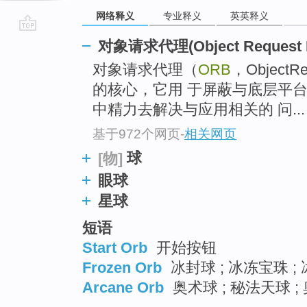
网络释义
专业释义
英英释义
go
对象请求代理(Object Request B
top
对象请求代理（
ORB
，ObjectR
的核心，它用 于屏蔽与底层平
中精力去解决与应用相关的 问...
基于972个网页
-
相关网页
球
[物]
眼球
星球
短语
Start Orb
开始按钮
Frozen Orb
冰封球 ; 冰冻宝珠 ; 
Arcane Orb
奥术球 ; 秘法天球 ;