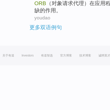
ORB
（
对象
请求
代理
）
在
应用
缺
的
作用
。
youdao
更多双语例句
关于有道
Investors
有道智选
官方博客
技术博客
诚聘英