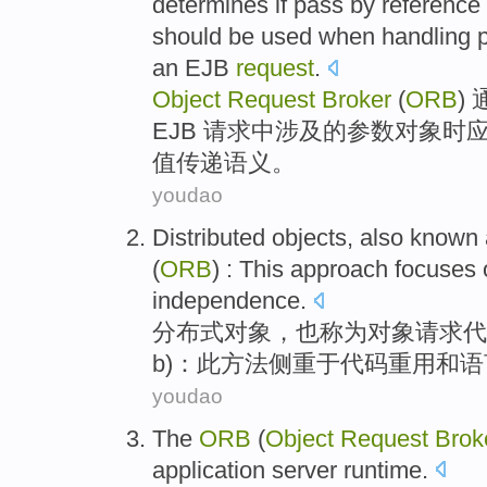
determines if
pass
by reference
should be
used
when
handling
an EJB
request
.
Object
Request
Broker
(
ORB
)
EJB
请求中
涉及
的
参数
对象
时
值
传递
语义
。
youdao
Distributed
objects
,
also
known 
(
ORB
) :
This
approach
focuses 
independence
.
分布式
对象
，
也
称为
对象
请求
代
b)：
此
方法
侧重
于
代码
重用
和
语
youdao
The
ORB
(
Object
Request
Brok
application
server
runtime
.