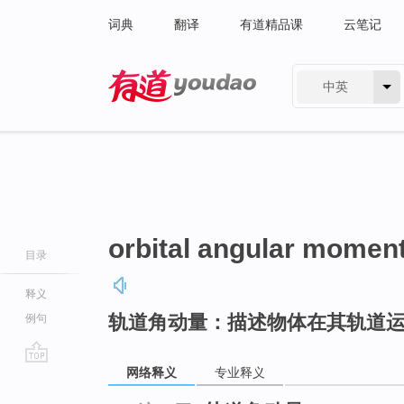
词典
翻译
有道精品课
云笔记
中英
有道 - 网易旗下搜索
orbital angular mome
目录
释义
轨道角动量：描述物体在其轨道
例句
网络释义
专业释义
go
top