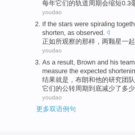
每年
它们的
轨道
周期
会
缩短
0.3
youdao
If
the stars
were spiraling
togeth
shorten
,
as observed
.
正如
所
观察的那样，
两
颗星
一起
youdao
As a
result
,
Brown
and
his
team
measure
the expected
shorteni
结果就是
，
布朗
和
他
的
研究团队
它们的
公转
周期
到底减少了多少
youdao
更多双语例句