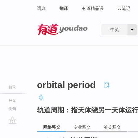
词典
翻译
有道精品课
云笔记
中英
有道 - 网易旗下搜索
orbital period
目录
释义
轨道周期：指天体绕另一天体运
例句
网络释义
专业释义
英英释义
go
top