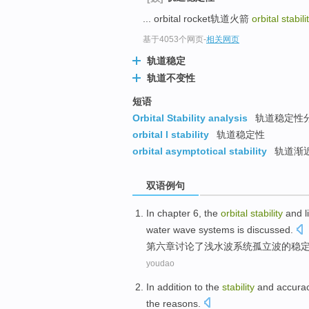
... orbital rocket轨道火箭
orbital stabili
基于4053个网页
-
相关网页
轨道稳定
轨道不变性
短语
Orbital Stability analysis
轨道稳定性
orbital l stability
轨道稳定性
orbital asymptotical stability
轨道渐
双语例句
In
chapter
6
, the
orbital
stability
and l
water
wave
systems
is
discussed
.
第六
章
讨论了
浅
水波
系统
孤立
波
的
稳
youdao
In addition
to
the
stability
and
accura
the
reasons
.