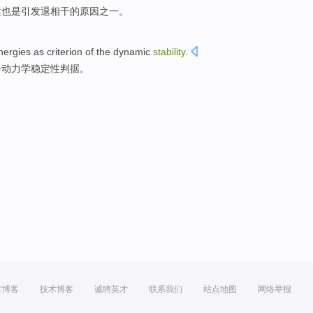
性
也是
引发
退相干
的
原因之一
。
nergies
as
criterion
of the
dynamic
stability
.
子
动力学
稳定性
判据
。
方博客
技术博客
诚聘英才
联系我们
站点地图
网络举报