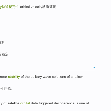
ty
轨道稳定性
orbital velocity轨道速度 ...
分析
近稳定
inear
stability
of
the
solitary
wave
solutions of
shallow
定性问题
。
cy
of
satellite
orbital
data
triggered
decoherence
is
one of