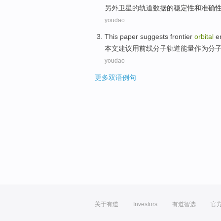
另外
卫星
的
轨道
数据
的
稳定性
和
准确
youdao
This paper
suggests
frontier
orbital
e
本文
建议
用
前线
分子
轨道
能量
作为
分
youdao
更多双语例句
关于有道
Investors
有道智选
官