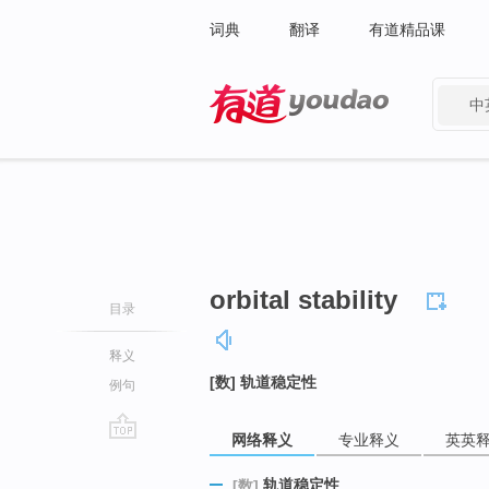
词典
翻译
有道精品课
中
有道 - 网易旗下搜索
orbital stability
目录
释义
[数] 轨道稳定性
例句
网络释义
专业释义
英英
go
top
轨道稳定性
[数]