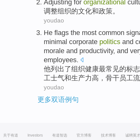
Adjusting for
organizational
cult
调整
组织
的
文化
和
政策
。
youdao
He
flags
the most
common
sign
minimal
corporate
politics
and
c
morale
and
productivity
, and ve
employees
.
他
列出
了
组织
健康
最
常见
的
标志
工士气
和
生产力高
，
骨干
员工
流
youdao
更多双语例句
关于有道
Investors
有道智选
官方博客
技术博客
诚聘英