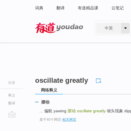
词典
翻译
有道精品课
云笔记
中英
有道 - 网易旗下搜索
oscillate greatly
目录
网络释义
释义
摆动
翻译
... 偏航 yawing
摆动
oscillate greatly
倾头现象 dippin
基于40个网页
-
相关网页
go
top