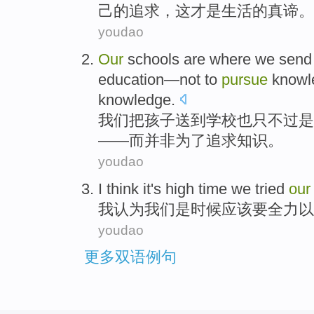
己的
追求
，
这
才是
生活
的
真谛
。
youdao
Our
schools
are
where
we
send
education
—
not
to
pursue
knowl
knowledge.
我们
把
孩子
送到学校
也只不过
是
——
而并非
为了
追求
知识
。
youdao
I
think
it
's
high time
we tried
our
我
认为
我们
是
时候
应该
要全力以
youdao
更多双语例句