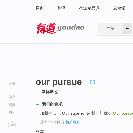
词典
翻译
有道精品课
云笔记
中英
有道 - 网易旗下搜索
our pursue
目录
网络释义
释义
我们的追求
翻译
例句
加载中... ... Our superiority 我们的优势
Our purs
基于277个网页
-
相关网页
go
短语