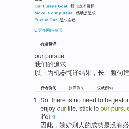
top
Our Pursue Goal
我们追求目标
Move is our pursue
感动是追求
Pursue Our
追求自己
更多
网络短语
有道翻译
our pursue
我们的追求
以上为机器翻译结果，长、整句
双语例句
原声例句
权威例句
So
,
there is no
need to
be
jealo
enjoy
our
life
, stick to
our
pursu
life!
因此
，
嫉妒
别人
的
成功
是
没有
必