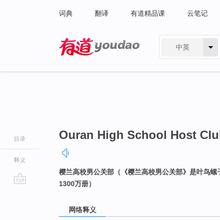
词典
翻译
有道精品课
云笔记
中英
有道 - 网易旗下搜索
Ouran High School Host Cl
目录
释义
樱兰高校男公关部（《樱兰高校男公关部》是叶鸟螺子
1300万册）
go
top
网络释义