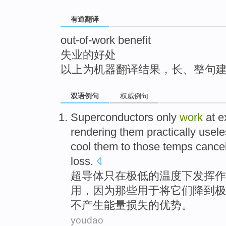
top
有道翻译
out-of-work benefit
失业的好处
以上为机器翻译结果，长、整句
双语例句
权威例句
Superconductors
only
work
at
e
rendering
them
practically
usele
cool them to
those
temps
cance
loss
.
超导体
只
在
极
低
的
温度
下发挥作
用，
因为
那些
用于
将它们
降到极
不
产生能量
损失
的
优势
。
youdao