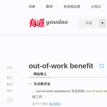
词典
翻译
有道精品课
云笔记
中英
有道 - 网易旗下搜索
out-of-work benefit
目录
网络释义
释义
失业救济金
翻译
例句
... out-of-work assistance 失业补助
out-of-work b
线工作 ...
基于6个网页
-
相关网页
go