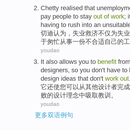
Chetty
realised that
unemploym
pay people to stay
out
of
work
;
having
to rush
into
an
unsuitabl
切
迪
认为
，
失业
救济
不仅
为失业
于
匆忙
从事一份不合适自己
的
工
youdao
It
also
allows
you
to
benefit
fro
designers
,
so you
don
't have to
design
ideas
that
don
't
work
out
它
还
使
您
可以
从
其他
设计者
完成
败的
设计
理念
中
吸取
教训
。
youdao
更多双语例句