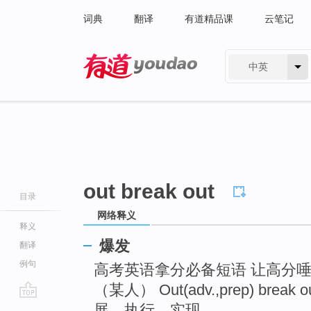
词典
翻译
有道精品课
云笔记
中英
有道 - 网易旗下搜索
out break out
目录
网络释义
释义
爆发
翻译
例句
高考英语拿分必备短语 让高分唾手可得 ..
（某人） Out(adv.,prep) break o
go
展，执行，实现 ...