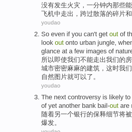
没有
发生火灾
，
一
分钟内
那些
能
飞机
中
走出
，
跨过
散落的
碎片
和
youdao
So
even if
you
can't
get
out
of
t
look
out
onto
urban
jungle
,
whe
glance
at a
few
images
of
natur
所以
即使
我们
不能
走出我们
的
房
城市
密密麻麻
的建筑，
这时
我们
自然图片就可以了。
youdao
The
next controversy is likely
t
of
yet another
bank
bail-
out
are 
随着
另
一个
银行
的
保释
细节
将被
爆发
。
youdao