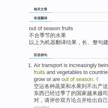
top
相关文章
有道翻译
out of season fruits
不合季节的水果
以上为机器翻译结果，长、整句
双语例句
Air transport is increasingly bei
fruits
and
vegetables
to
countri
grow
or
are
out
of
season
.
空运
各种
蔬菜
和
水果
到
不出产
这
东西已经
过季了
的国家越来越司
对，请评价双方论点并给出自己
youdao