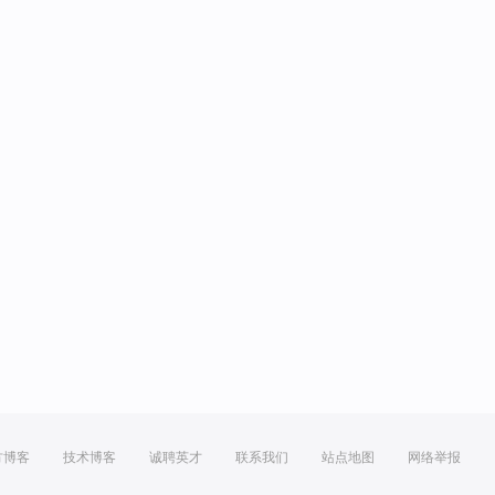
方博客
技术博客
诚聘英才
联系我们
站点地图
网络举报