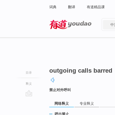
词典
翻译
有道精品课
中
有道 - 网易旗下搜索
outgoing calls barred
目录
释义
禁止对外呼叫
go
网络释义
专业释义
top
呼出禁止