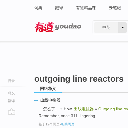
词典
翻译
有道精品课
云笔记
中英
有道 - 网易旗下搜索
outgoing line reactors
目录
网络释义
释义
出线电抗器
翻译
... 怎么了、 » How,
出线电抗器
»
Outgoing line re
Remember, once 311, lingering ...
go
基于12个网页
-
相关网页
top