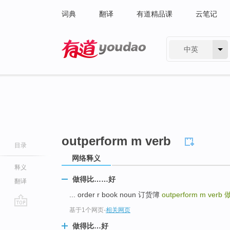
词典
翻译
有道精品课
云笔记
中英
有道 - 网易旗下搜索
outperform m verb
目录
网络释义
释义
做得比……好
翻译
... order r book noun 订货簿
outperform m verb
基于1个网页
-
相关网页
go
top
做得比…好