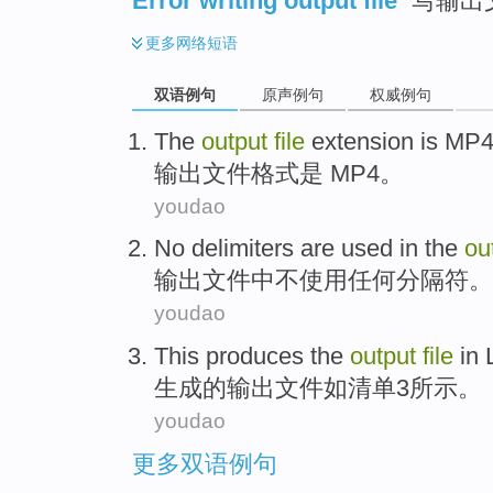
Error writing output file
写输出
更多
网络短语
双语例句
原声例句
权威例句
The
output
file
extension
is
MP
输出
文件
格式
是
MP4
。
youdao
No delimiters
are
used
in
the
ou
输出
文件
中
不
使用
任何分隔符。
youdao
This produces
the
output
file
in 
生成
的
输出
文件
如
清单3所示。
youdao
更多双语例句