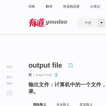
词典
翻译
有道精品课
云笔记
中英
有道 - 网易旗下搜索
output file
目录
美
[ˈaʊtpʊt faɪl]
释义
输出文件：计算机中的一个文件
例句
果。
go
top
网络释义
专业释义
英英释义