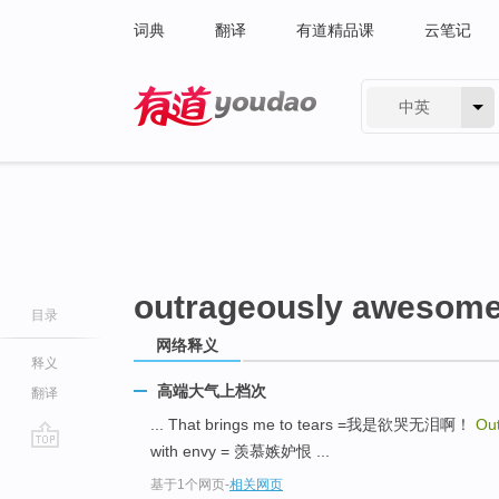
词典
翻译
有道精品课
云笔记
中英
有道 - 网易旗下搜索
outrageously awesom
目录
网络释义
释义
高端大气上档次
翻译
... That brings me to tears =我是欲哭无泪啊！
Ou
with envy = 羡慕嫉妒恨 ...
go
基于1个网页
-
相关网页
top