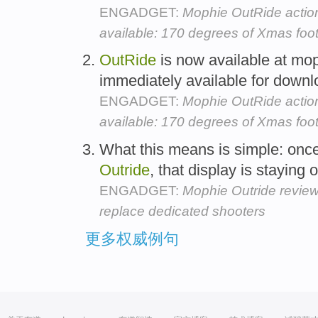
ENGADGET:
Mophie OutRide actio
available: 170 degrees of Xmas foo
OutRide
is now available at mo
immediately available for downl
ENGADGET:
Mophie OutRide actio
available: 170 degrees of Xmas foo
What this means is simple: once
Outride
, that display is staying 
ENGADGET:
Mophie Outride review
replace dedicated shooters
更多权威例句