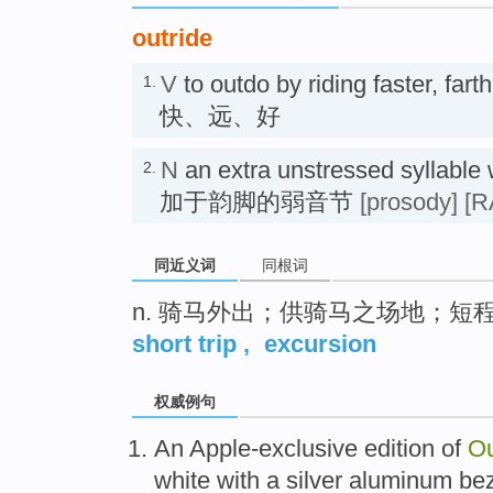
outride
V
to outdo by riding faster, far
1.
快、远、好
N
an extra unstressed syllable 
2.
加于韵脚的弱音节
[prosody]
[R
同近义词
同根词
n. 骑马外出；供骑马之场地；短
short trip
,
excursion
权威例句
An Apple-exclusive edition of
Ou
white with a silver aluminum be