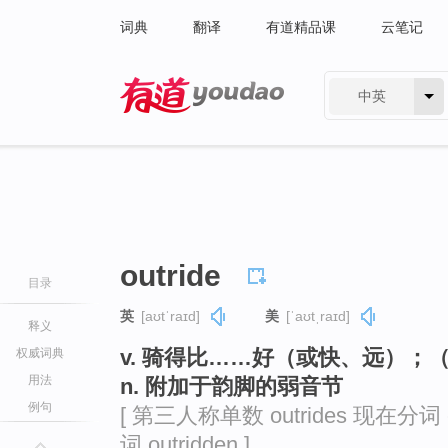
词典
翻译
有道精品课
云笔记
中英
有道 - 网易旗下搜索
outride
目录
英
[aʊtˈraɪd]
美
[ˈaʊtˌraɪd]
释义
v. 骑得比……好（或快、远）；
权威词典
用法
n. 附加于韵脚的弱音节
例句
[ 第三人称单数 outrides 现在分词 o
词 outridden ]