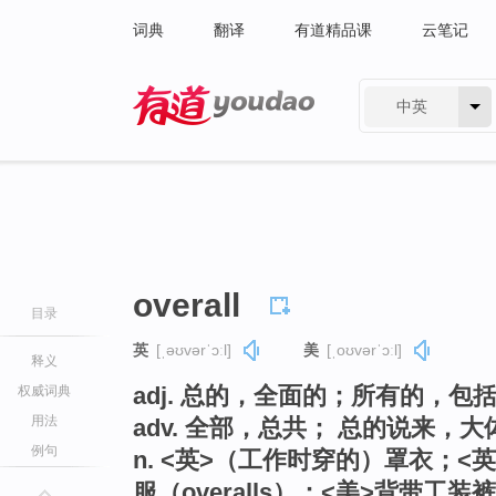
词典
翻译
有道精品课
云笔记
中英
有道 - 网易旗下搜索
overall
目录
英
[ˌəʊvərˈɔːl]
美
[ˌoʊvərˈɔːl]
释义
adj. 总的，全面的；所有的，包
权威词典
用法
adv. 全部，总共； 总的说来，大
例句
n. <英>（工作时穿的）罩衣；
服（overalls）；<美>背带工装裤