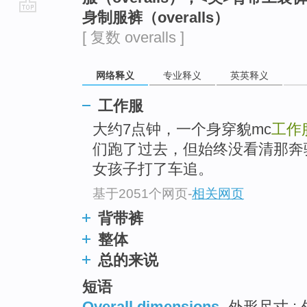
身制服裤（overalls）
go
[ 复数 overalls ]
top
网络释义
专业释义
英英释义
工作服
大约7点钟，一个身穿貌mc
工作
们跑了过去，但始终没看清那奔驰
女孩子打了车追。
基于2051个网页
-
相关网页
背带裤
整体
总的来说
短语
Overall dimensions
外形尺寸 ; 