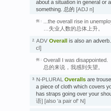
about a situation in general or 
something. 总的
[ADJ n]
...the overall rise in unempl
例：
…失业人数的总体上升。
ADV
Overall
is also an adv
2.
cl]
Overall I was disappointed.
例：
总的来说，我感到失望。
N-PLURAL
Overalls
are trouse
3.
a piece of cloth which covers y
has straps going over your s
语]
[also 'a pair of' N]