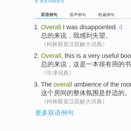
更多
词组短语
双语例句
原声例句
权威例句
Overall
I
was disappointed
.
总的来说
，
我
感到
失望。
《柯林斯英汉双解大词典》
Overall
,
this
is
a
very
useful
boo
总的来说
，
这
是
一本
很
有用的
书
《牛津词典》
The
overall
ambience
of the
ro
这个
房间
的
整体
氛围
是
舒适
的
。
《柯林斯英汉双解大词典》
更多双语例句