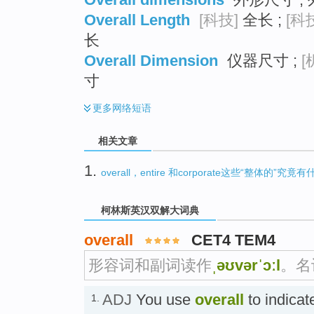
Overall Length
[科技]
全长 ;
[科
长
Overall Dimension
仪器尺寸 ;
[
寸
更多
网络短语
相关文章
1.
overall，entire 和corporate这些“整体的”究
柯林斯英汉双解大词典
overall
CET4 TEM4
形容词和副词读作
ˌəʊvərˈɔːl
。名
ADJ
You use
overall
to indicat
1.