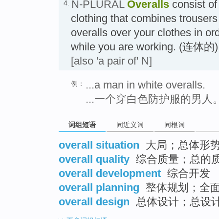
N-PLURAL
Overalls
consist of
4.
clothing that combines trousers
overalls over your clothes in or
while you are working. (连
[also 'a pair of' N]
...a man in white overalls.
例：
...一个穿白色防护服的男人
词组短语
同近义词
同根词
overall situation
大局；总体形
overall quality
综合质量；总的
overall development
综合开发
overall planning
整体规划；全
overall design
总体设计；总设