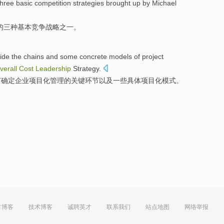
three
basic
competition
strategies
brought up
by Michael
的
三种
基本
竞争
战略
之一
。
ide
the chains
and
some
concrete
models
of
project
verall
Cost
Leadership
Strategy
.
何
确定
企业
项目化
管理
的
关键环节
以及
一些
具体
项目化
模式
。
方博客
技术博客
诚聘英才
联系我们
站点地图
网络举报