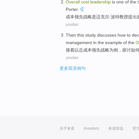
Overall
cost
leadership
is
one
of the
Porter
.
成本
领先战略
是
迈克尔
·
波特教授提出
youdao
Then
this study
discusses
how to
dec
management
in the
example
of
the
O
接着
以
总
成本
领先战略为
例
，探讨
如
youdao
更多双语例句
关于有道
Investors
有道智选
官