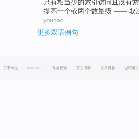
只有
相当
少
的
索引
访问
且
没有
提高
一个
或
两个
数量级 ——
取
youdao
更多双语例句
关于有道
Investors
有道智选
官方博客
技术博客
诚聘英