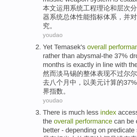
本文运用
系统
工程
理论
和
层次
分
器
系统
总体
性能
指标
体系
，并
对
究。
youdao
Yet
Temasek's
overall
performa
rather
than abysmal-the 37% dr
months
is exactly
in line with th
然而
淡
马锡的
整体
表现
不过尔尔
去
八
个
月中，
以美元
计算
的37
界
指数。
youdao
There
is much
less
index
acces
the
overall
performance
can
be
better
-
depending on
predicate 