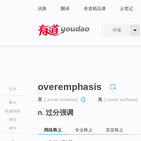
词典
翻译
有道精品课
云笔记
中英
有道 - 网易旗下搜索
overemphasis
目录
英
[ˌəʊvərˈemfəsɪs]
美
[ˌoʊvərˈemfəsɪs]
释义
n. 过分强调
权威词典
用法
例句
网络释义
专业释义
英英释义