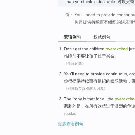
than you think is desirable. 过度
例：
You'll need to provide continuo
你得提供持续而有组织的娱乐活
双语例句
权威例句
Don't
get
the
children
overexcited
jus
临
睡前
不要
让
孩子
过于兴奋
。
《牛津词典》
You
'll need to
provide
continuous
,
or
你
得
提供
持续
而有组织
的
娱乐活动
，
《柯林斯英汉双解大词典》
The
irony
is
that
for
all
the
overexcite
讽刺
的
是
，
在
所有
这些
过于激烈
的
争
youdao
更多双语例句