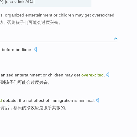
兴奋的
[usu v-link ADJ]
us, organized entertainment or children may get overexcited.
动，否则孩子们可能会过度兴奋。
t before bedtime
.
ganized
entertainment
or
children
may
get
overexcited
.
否则
孩子们
可能
会
过度兴奋
。
d
debate
,
the
net
effect
of
immigration
is
minimal.
论
背后，
移民
的
净
效应
是微乎其微的。