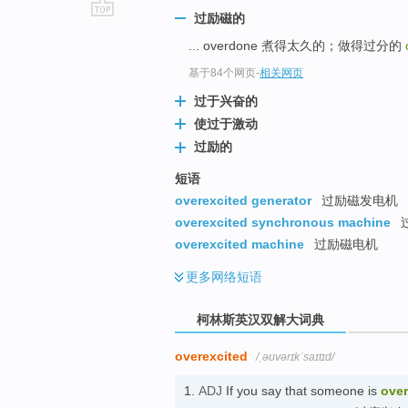
过励磁的
go
... overdone 煮得太久的；做得过分的
top
基于84个网页
-
相关网页
过于兴奋的
使过于激动
过励的
短语
overexcited generator
过励磁发电机
overexcited synchronous machine
overexcited machine
过励磁电机
更多
网络短语
柯林斯英汉双解大词典
overexcited
/ˌəʊvərɪkˈsaɪtɪd/
1.
ADJ
If you say that someone is
over