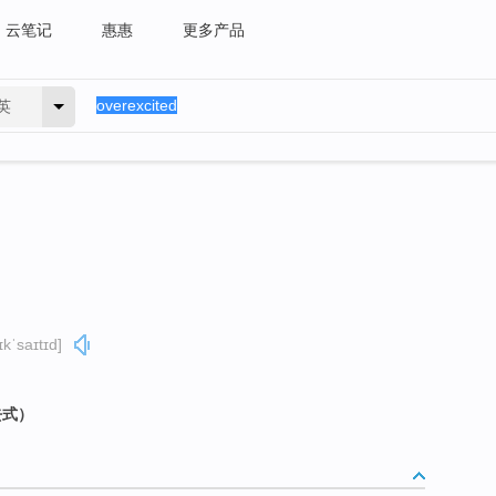
云笔记
惠惠
更多产品
英
ɪkˈsaɪtɪd]
去式）