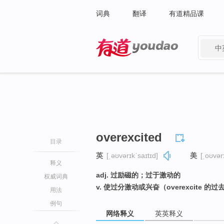
词典
翻译
有道精品课
中
有道 - 网易旗下搜索
overexcited
目录
英
[ˌəʊvərɪkˈsaɪtɪd]
美
[ˌoʊvər
释义
adj. 过励磁的；过于激动的
权威词典
v. 使过分激动或兴奋（overexcite 的过
用法
例句
网络释义
英英释义