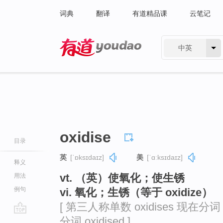
词典
翻译
有道精品课
云笔记
中英
有道 - 网易旗下搜索
oxidise
目录
英
[ˈɒksɪdaɪz]
美
[ˈɑːksɪdaɪz]
释义
vt. （英）使氧化；使生锈
用法
例句
vi. 氧化；生锈（等于 oxidize）
[ 第三人称单数 oxidises 现在分词 ox
分词 oxidised ]
go