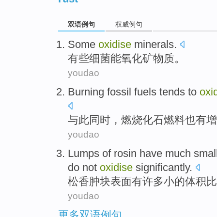
双语例句
权威例句
Some
oxidise
minerals
.
有些
细菌能氧化
矿物质
。
youdao
Burning
fossil
fuels
tends
to
oxi
与此
同时
，
燃烧
化石
燃料
也有增
youdao
Lumps
of rosin
have
much
smal
do not
oxidise
significantly
.
松香
肿块
表面
有
许多
小
的
体积
比
youdao
更多双语例句