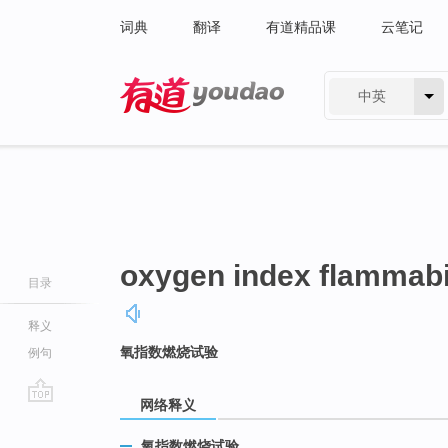
词典
翻译
有道精品课
云笔记
中英
有道 - 网易旗下搜索
oxygen index flammabil
目录
释义
氧指数燃烧试验
例句
网络释义
go
top
氧指数燃烧试验