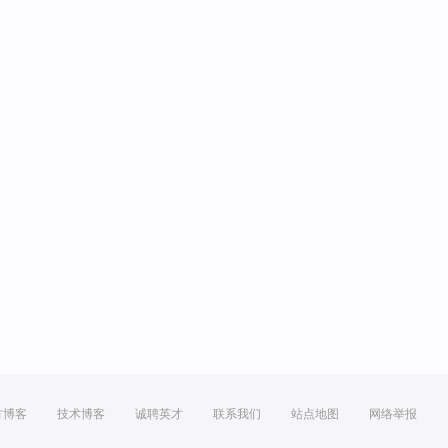
方博客
技术博客
诚聘英才
联系我们
站点地图
网络举报