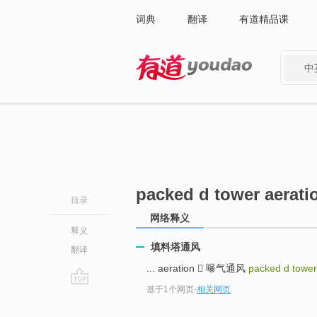
词典
翻译
有道精品课
中
有道 - 网易旗下搜索
packed d tower aerati
目录
网络释义
释义
填料塔通风
翻译
... aeration  曝气通风
packed d tower
基于1个网页
-
相关网页
go
top