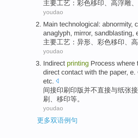
主要
工艺
：
彩色
移
印
、
高
浮雕
、
youdao
Main
technological
:
abnormity
,
c
anaglyph
,
mirror
,
sandblasting
,
主要
工艺
：
异形
、
彩色
移
印
、
高
youdao
Indirect
printing
Process
where 
direct
contact
with
the
paper
, e.
etc
.
间接
印刷
印版
并不
直接
与
纸张
接
刷、
移
印
等
。
youdao
更多双语例句