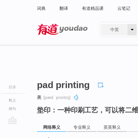
词典
翻译
有道精品课
云笔记
中英
有道 - 网易旗下搜索
pad printing
目录
美
[pæd ˈprɪntɪŋ]
释义
垫印：一种印刷工艺，可以将二
例句
网络释义
专业释义
英英释义
go
top