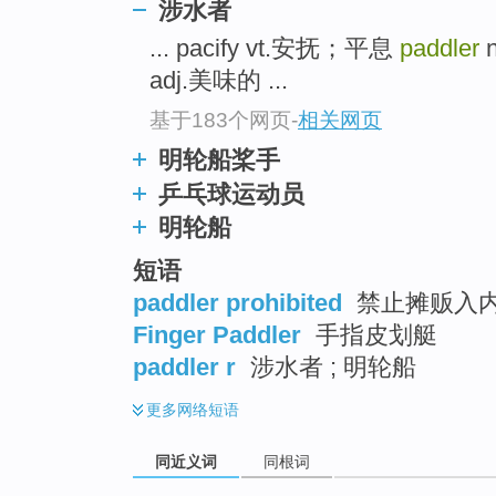
涉水者
top
... pacify vt.安抚；平息
paddler
n
adj.美味的 ...
基于183个网页
-
相关网页
明轮船桨手
乒乓球运动员
明轮船
短语
paddler prohibited
禁止摊贩入
Finger Paddler
手指皮划艇
paddler r
涉水者 ; 明轮船
更多
网络短语
同近义词
同根词