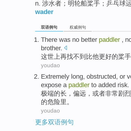
n. 涉水者；明轮船桨手；乒乓球
wader
双语例句
权威例句
There
was no
better
paddler
, n
brother.
这世上
再找不到
比
他
更好
的
桨
手
youdao
Extremely
long
,
obstructed
,
or
v
expose
a
paddler
to
added
risk
.
极端
的
长
，
偏远
，
或者
非常
剧烈
的
危险
里。
youdao
更多双语例句