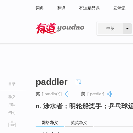
词典
翻译
有道精品课
云笔记
中英
有道 - 网易旗下搜索
paddler
目录
英
[ˈpædlə(r)]
美
[ˈpædlər]
释义
n. 涉水者；明轮船桨手；乒乓球
用法
例句
网络释义
英英释义
go