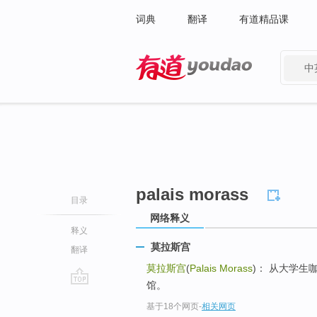
词典
翻译
有道精品课
中
有道 - 网易旗下搜索
palais morass
目录
网络释义
释义
莫拉斯宫
翻译
莫拉斯宫
(
Palais Morass
)： 从大学
馆。
go
基于18个网页
-
相关网页
top