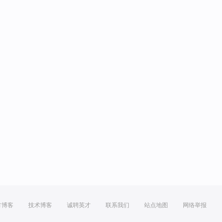
方博客
技术博客
诚聘英才
联系我们
站点地图
网络举报