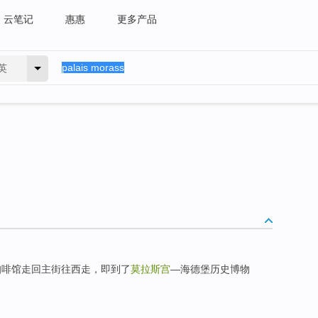
云笔记
惠惠
更多产品
英
生咖啡馆走回主街往西走，即到了
莫拉斯宫
—海德堡历史博物