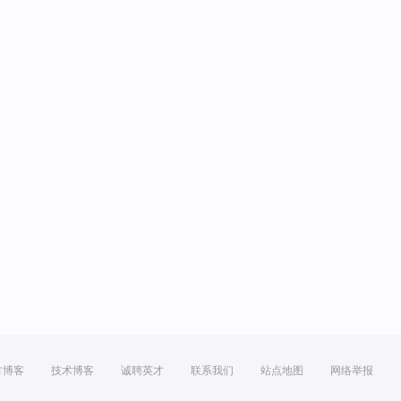
方博客
技术博客
诚聘英才
联系我们
站点地图
网络举报