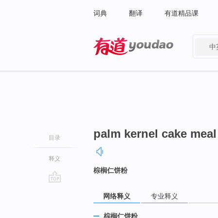
词典
翻译
有道精品课
中
有道 - 网易旗下搜索
palm kernel cake meal
目录
释义
棕榈仁饼粉
go
网络释义
专业释义
top
棕榈仁饼粉