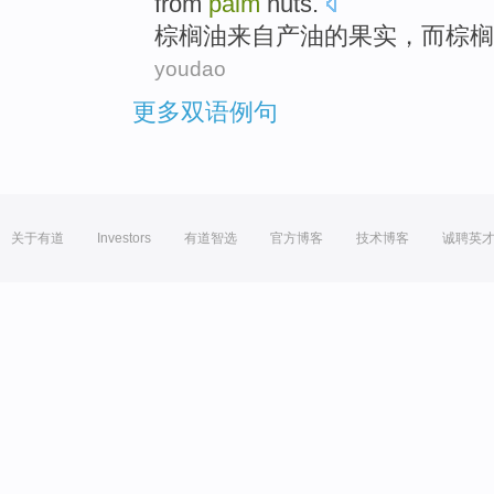
from
palm
nuts
.
棕榈油
来自
产油
的
果实
，
而
棕榈
youdao
更多双语例句
关于有道
Investors
有道智选
官方博客
技术博客
诚聘英