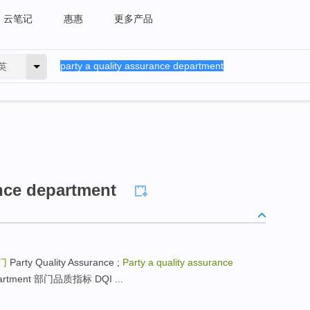
云笔记
惠惠
更多产品
英
ance department
门
Party Quality Assurance ;
Party a quality assurance
department 部门品质指标 DQI ...