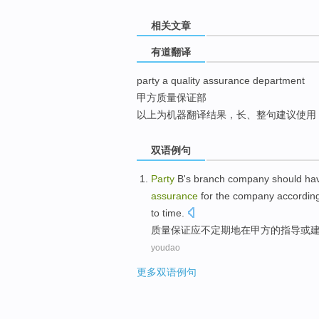
top
相关文章
有道翻译
party a quality assurance department
甲方质量保证部
以上为机器翻译结果，长、整句建议使用
双语例句
Party
B
's branch company
should
ha
assurance
for the company accordin
to time.
质量
保证
应
不定期
地在
甲方
的
指导
或
youdao
更多双语例句