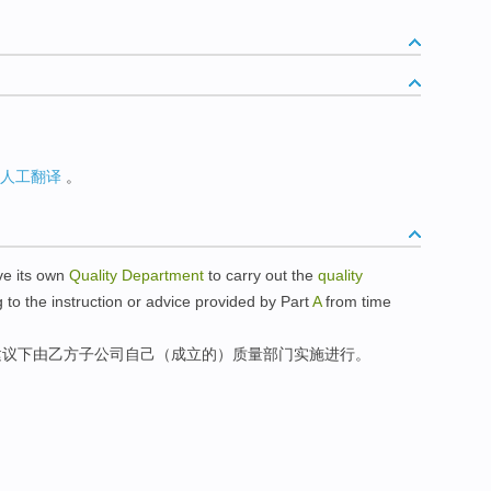
人工翻译
。
ve
its own
Quality
Department
to
carry out
the
quality
g to
the
instruction
or
advice provided
by
Part
A
from time
建议
下
由
乙方
子公司
自己
（成立的）质量
部门
实施
进行。