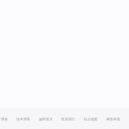
方博客
技术博客
诚聘英才
联系我们
站点地图
网络举报