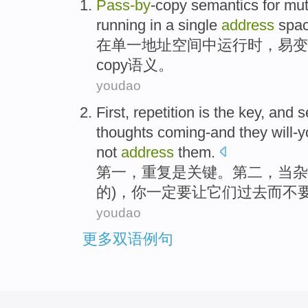
Pass-
by
-copy
semantics
for mu
running
in
a single
address
spa
在
单一
地址
空间
中
运行
时
，易变
copy
语义
。
youdao
First
,
repetition
is
the
key
, and
s
thoughts coming-and
they
will-
not
address
them
.
第一
，
重复
是
关键
。
第二
，
当
杂
的)，你
一定要
让
它们
过去
而
不
youdao
更多双语例句