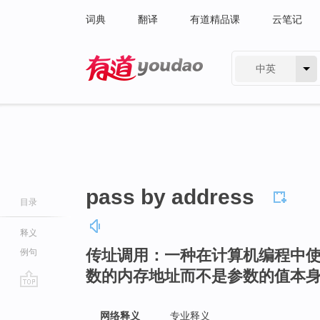
词典
翻译
有道精品课
云笔记
中英
有道 - 网易旗下搜索
pass by address
目录
释义
传址调用：一种在计算机编程中
例句
数的内存地址而不是参数的值本
go
top
网络释义
专业释义