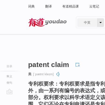
词典
翻译
有道精品课
云笔记
中英
有道 - 网易旗下搜索
patent claim
目录
美
[ˈpætnt kleɪm]
释义
专利权要求：专利权要求是指专
例句
外，由一系列有编号的表达式，
部分。权利要求以科学术语定义
go
top
围。它们不论在专利申请还是专