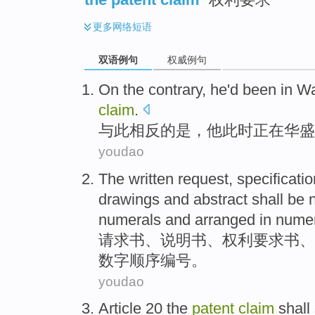
更多
网络短语
双语例句
权威例句
On
the contrary
,
he
'd been
in W
claim
.
与
此
相反的是，
他
此时正在
华盛
youdao
The written
request
,
specificatio
drawings
and
abstract
shall be
numerals and arranged in nume
请求书
、
说明书
、权利
要求
书、
数字顺序
编号
。
youdao
Article 20 the
patent
claim
shall