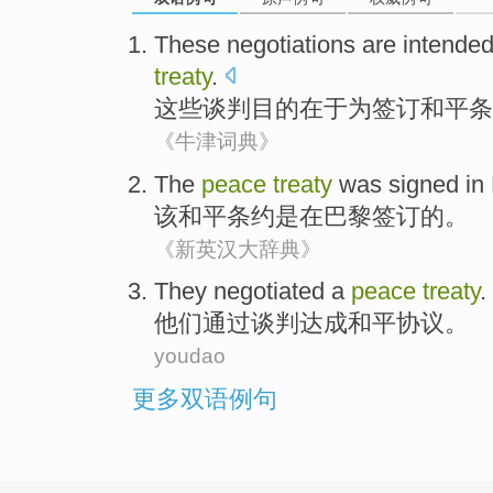
These
negotiations
are intende
treaty
.
这些
谈判
目的
在于
为
签订
和平
条
《牛津词典》
The
peace
treaty
was
signed
in
该
和平
条约
是
在
巴黎
签订
的。
《新英汉大辞典》
They
negotiated
a
peace
treaty
.
他们
通过谈判
达成
和平
协议。
youdao
更多双语例句