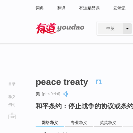
词典
翻译
有道精品课
云笔记
中英
有道 - 网易旗下搜索
peace treaty
目录
美
[piːs ˈtriːti]
释义
和平条约：停止战争的协议或条
例句
网络释义
专业释义
英英释义
go
top