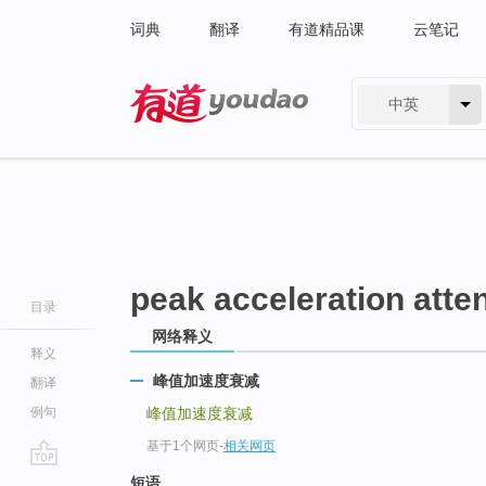
词典
翻译
有道精品课
云笔记
中英
有道 - 网易旗下搜索
peak acceleration atte
目录
网络释义
释义
峰值加速度衰减
翻译
例句
峰值加速度衰减
基于1个网页
-
相关网页
go
短语