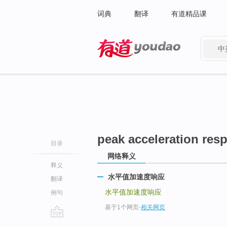
词典
翻译
有道精品课
中
有道 - 网易旗下搜索
peak acceleration res
目录
网络释义
释义
水平值加速度响应
翻译
水平值加速度响应
例句
基于1个网页
-
相关网页
go