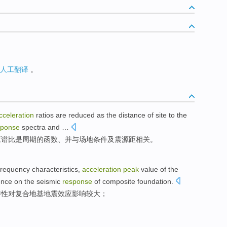
人工翻译
。
cceleration
ratios
are
reduced as
the
distance
of
site
to the
sponse
spectra
and
…
应谱
比
是
周期
的
函数、
并
与
场地
条件及震源
距
相关。
frequency
characteristics
,
acceleration
peak
value
of
the
ence
on
the
seismic
response
of
composite
foundation
.
特性
对
复合
地基
地震
效应
影响
较大
；