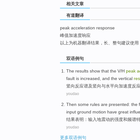
相关文章
top
有道翻译
peak acceleration response
峰值加速度响应
以上为机器翻译结果，长、整句建议使用
双语例句
The results show that the
V
/H
peak
a
fault is increased,
and
the
vertical
re
竖向
反应
谱
及
竖向
与水平向
加速度
反
youdao
Then some rules are presented: the
input
ground motion
have great
influ
结果表明：
输入地震动
的
强度和
频谱
youdao
更多双语例句