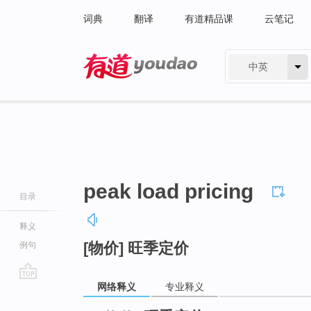
词典
翻译
有道精品课
云笔记
中英
有道 - 网易旗下搜索
peak load pricing
目录
释义
[物价] 旺季定价
例句
网络释义
专业释义
go
top