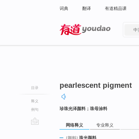
词典
翻译
有道精品课
中
有道 - 网易旗下搜索
pearlescent pigment
目录
释义
珍珠光泽颜料；珠母涂料
例句
网络释义
专业释义
go
top
珠光颜料
[颜料]