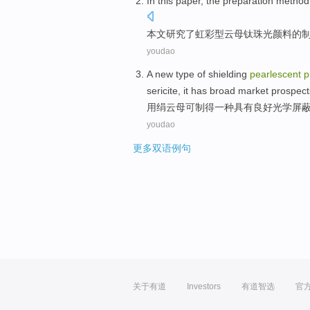
In this paper
, the
preparation
method
本文
研究了
虹
彩型云母钛
珠光
颜料
的
youdao
A
new type
of
shielding
pearlescent
p
sericite
, it has broad
market
prospect
用
绢云母
可
制
得一种
具有
良好
光学
屏
youdao
更多双语例句
关于有道
Investors
有道智选
官