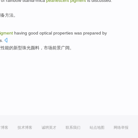
of
rainbow titania-mica
pearlescent
pigment
is discussed.
制备
方法
。
igment
having
good
optical
properties
was
prepared
by
s
.
蔽
性能
的
新型
珠光颜料，
市场
前景广阔。
方博客
技术博客
诚聘英才
联系我们
站点地图
网络举报