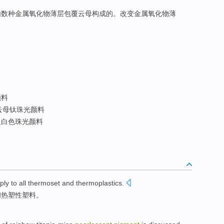
由数种金属氧化物薄层包覆云母构成的。改变金属氧化物薄
颜料
云母钛珠光颜料
白色珠光颜料
ply
to
all
thermoset
and
thermoplastics
.
和
热塑性塑料。